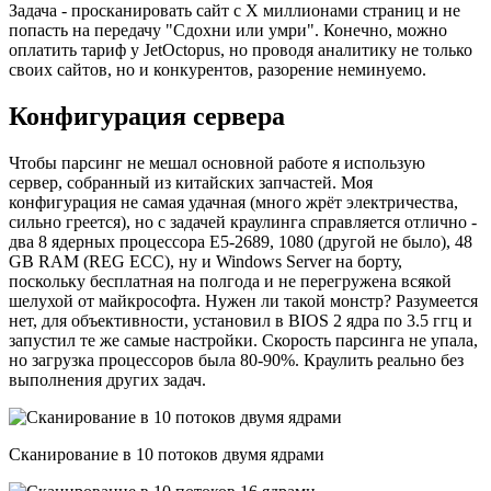
Задача - просканировать сайт с Х миллионами страниц и не
попасть на передачу "Сдохни или умри". Конечно, можно
оплатить тариф у JetOctopus, но проводя аналитику не только
своих сайтов, но и конкурентов, разорение неминуемо.
Конфигурация сервера
Чтобы парсинг не мешал основной работе я использую
сервер, собранный из китайских запчастей. Моя
конфигурация не самая удачная (много жрёт электричества,
сильно греется), но с задачей краулинга справляется отлично -
два 8 ядерных процессора E5-2689, 1080 (другой не было), 48
GB RAM (REG ECC), ну и Windows Server на борту,
поскольку бесплатная на полгода и не перегружена всякой
шелухой от майкрософта. Нужен ли такой монстр? Разумеется
нет, для объективности, установил в BIOS 2 ядра по 3.5 ггц и
запустил те же самые настройки. Скорость парсинга не упала,
но загрузка процессоров была 80-90%. Краулить реально без
выполнения других задач.
Сканирование в 10 потоков двумя ядрами