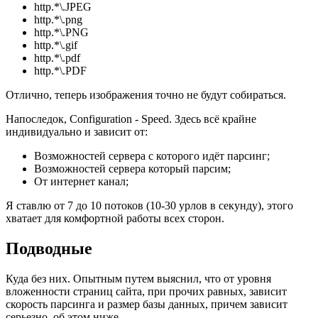
http.*\.JPEG
http.*\.png
http.*\.PNG
http.*\.gif
http.*\.pdf
http.*\.PDF
Отлично, теперь изображения точно не будут собираться.
Напоследок, Configuration - Speed. Здесь всё крайне
индивидуально и зависит от:
Возможностей сервера с которого идёт парсинг;
Возможностей сервера который парсим;
От интернет канал;
Я ставлю от 7 до 10 потоков (10-30 урлов в секунду), этого
хватает для комфортной работы всех сторон.
Подводные
Куда без них. Опытным путем выяснил, что от уровня
вложенности страниц сайта, при прочих равных, зависит
скорость парсинга и размер базы данных, причем зависит
серьезно, об этом ниже.