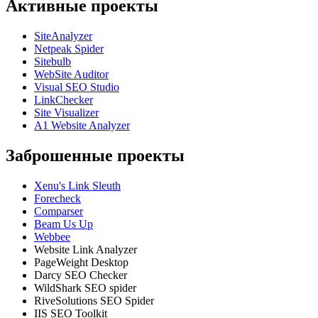
Активные проекты
SiteAnalyzer
Netpeak Spider
Sitebulb
WebSite Auditor
Visual SEO Studio
LinkChecker
Site Visualizer
A1 Website Analyzer
Заброшенные проекты
Xenu's Link Sleuth
Forecheck
Comparser
Beam Us Up
Webbee
Website Link Analyzer
PageWeight Desktop
Darcy SEO Checker
WildShark SEO spider
RiveSolutions SEO Spider
IIS SEO Toolkit